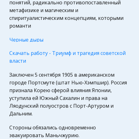
понятий, радикально противопоставленный
Политология, Политистория
метафизике и магическим и
спиритуалистическим концепциям, которыми
Биология
романти
Международное частное право
Гражданская оборона
Черные дыры
Трудовое право
Гравитационный радиус Солнца 3 км, Земли -
Скачать работу - Триумф и трагедия советской
около 9 мм. Общая теория относительности А.
Экскурсии и туризм
власти
Эйнштейна предсказывает удивительные
Астрономия
свойства черных дыр, из которых важнейшее -
Заключен 5 сентября 1905 в американском
Медицина
наличие у черной дыры горизонта
городе Портсмуте (штат Нью-Хэмпшир). Россия
признала Корею сферой влияния Японии,
Государственное регулирование, Таможня,
Перспективы развития аэрокосмической
уступила ей Южный Сахалин и права на
Налоги
отрасли Украины
Ляодунский полуостров с Порт-Артуром и
История государства и права зарубежных
Харьков-2004 г. 1. Введение. Украина,
Дальним.
стран
безусловно, является одним из ведущих
Ценные бумаги
Стороны обязались одновременно
мировых авиационно-космических государств.
эвакуировать Маньчжурию.
Общеизвестно, что авиационная и космическая
Культурология