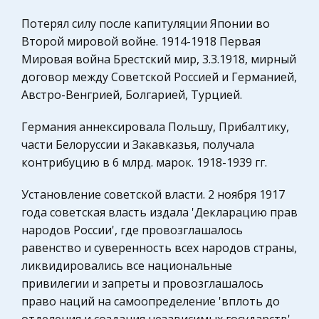
отрасль являются важнейшим показате
Историческая личность
Потерял силу после капитуляции Японии во
Второй мировой войне. 1914-1918 Первая
Международные экономические и валютно-
Психоэкономическая направленность и
Мировая война Брестский мир, 3.3.1918, мирный
кредитные отношения
принципы рекламы
договор между Советской Россией и Германией,
Сельское хозяйство
Сталкиваясь с рекламой, потребитель
Австро-Венгрией, Болгарией, Турцией.
втягивается в постоянную позновательно-
Уголовный процесс
оценочную деятельность. Он прикидывает:
Германия аннексировала Польшу, Прибалтику,
Охрана природы, Экология,
нужно – не нужно, по карману – или нет, брать –
части Белоруссии и Закавказья, получала
Природопользование
не брать? И создатели рекламы понимаю
контрибуцию в 6 млрд. марок. 1918-1939 гг.
Экономическая теория, политэкономия,
Особенности развития ТНК на современном
макроэкономика
Установление советской власти. 2 ноября 1917
этапе
года советская власть издала 'Декларацию прав
Бухгалтерский учет
Эффект международного перемещения
народов России', где провозглашалось
Геология
капитала принципиально не отличается от
равенство и суверенность всех народов страны,
Авиация
последствий внешней торговли или миграции
ликвидировались все национальные
рабочей силы. Международные потоки
привилегии и запреты и провозглашалось
Биржевое дело
капитала устремляются туда, где реализация
право наций на самоопределение 'вплоть до
Социология
инвес