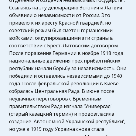
отделения и создания независимых государств'.
Гражданское право
Ссылаясь на эту декларацию Эстония и Латвия
Объектно-ориентированный подход к
Охрана правопорядка
объявили о независимости от России. Это
проектированию программного обеспечения на
привело к их аресту Красной гвардией, но
Физика
примере работы налоговой инспекции
советский режим был сметен германскими
Теория государства и права
войсками, оккупировавшими эти страны в
Аналитические исследования и обзоры,
Компьютерные сети
соответствии с Брест-Литовским договором.
выполняемые в течение ряда по следних лет
После поражения Германии в ноябре 1918 года
ведущими зарубежными аналитиками,
Муниципальное право России
национальные движения трех прибалтийских
показывали не слишком об надеживающие
Химия
республик начали борьбу за независимость. Они
результаты. Так, например, в 1995г. компания
Архитектура
победили и оставались независимыми до 1940
Stan
года. После февральской революции в Киеве
Нотариат
Влияние самооценки на поведение человека в
собралась Центральная Рада. В июне после
Технология
социуме
неудачных переговоров с Временным
Конституционное (государственное) право
правительством Рада изгнала 'Универсал'
Объект исследования – самооценка. Задачи :
зарубежных стран
(старый казацкий термин) и провозгласила
1)Проведение теоретико-методологического
создание 'Автономной Украинской республики',
Уголовное право
обзора литературы 2)Обсуждение результатов
но уже в 1919 году Украина снова стала
теоретико-эмпирического исследования
Административное право