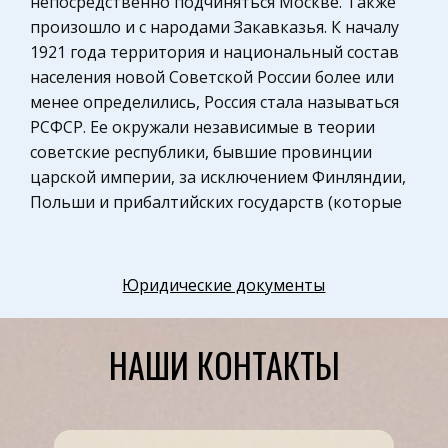
непосредственно подчиняться Москве. Также
3)Обобщение полученных результатов
Музыка
произошло и с народами Закавказья. К началу
1921 года территория и национальный состав
Физкультура и Спорт, Здоровье
населения новой Советской России более или
Разное
менее определились, Россия стала называться
Математика
РСФСР. Ее окружали независимые в теории
советские республики, бывшие провинции
Правоохранительные органы
царской империи, за исключением Финляндии,
Космонавтика
Польши и прибалтийских государств (которые
Налоговое право
присоединились в 1940 году). 1945 год В 1945
году к России был присоединен Кенигсберг,
Промышленность и Производство
который до этого был центром Восточной
Юридические документы
Физкультура и Спорт
Пруссии, в 1946 году был переименован в
Теория систем управления
Калининград. 25 апреля 1945 года было
НАШИ КОНТАКТЫ
зафиксировано в специальном документе
Законодательство и право
возвращение СССР Южного Сахалина,
Здоровье
Курильских островов, а также восстановление
Экологическое право
права на Порт-Артур как на военно-морскую