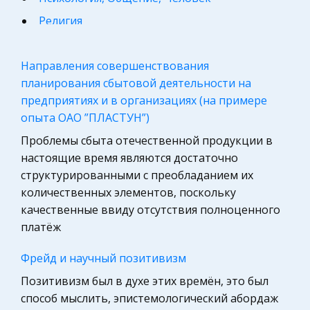
Религия
Философия
Направления совершенствования
Конституционное (государственное) право
планирования сбытовой деятельности на
России
предприятиях и в организациях (на примере
Астрономия, Авиация, Космонавтика
опыта ОАО ”ПЛАСТУН”)
Программирование, Базы данных
Проблемы сбыта отечественной продукции в
Микроэкономика, экономика предприятия,
настоящие время являются достаточно
предпринимательство
структурированными с преобладанием их
количественных элементов, поскольку
География, Экономическая география
качественные ввиду отсутствия полноценного
Международное право
платёж
Компьютеры, Программирование
Фрейд и научный позитивизм
Педагогика
Позитивизм был в духе этих времён, это был
Маркетинг, товароведение, реклама
способ мыслить, эпистемологический абордаж
Право