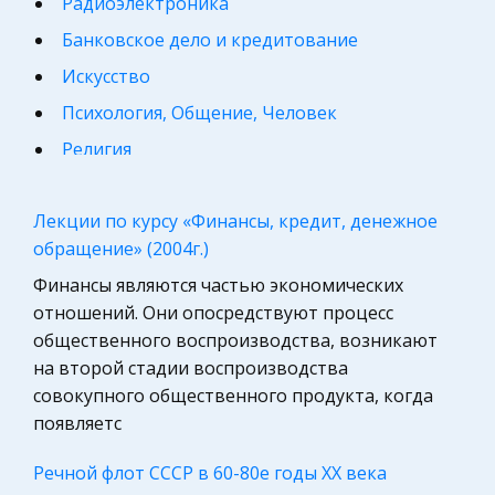
Радиоэлектроника
Банковское дело и кредитование
Искусство
Психология, Общение, Человек
Религия
Философия
Лекции по курсу «Финансы, кредит, денежное
Конституционное (государственное) право
обращение» (2004г.)
России
Финансы являются частью экономических
Астрономия, Авиация, Космонавтика
отношений. Они опосредствуют процесс
Программирование, Базы данных
общественного воспроизводства, возникают
Микроэкономика, экономика предприятия,
на второй стадии воспроизводства
предпринимательство
совокупного общественного продукта, когда
появляетс
География, Экономическая география
Международное право
Речной флот СССР в 60-80е годы ХХ века