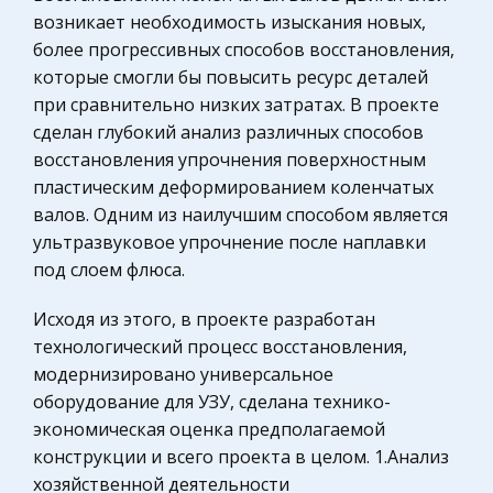
государственный сектор. Указанные
возникает необходимость изыскания новых,
Авиация
государства прошли долгий и непростой путь к
более прогрессивных способов восстановления,
реструктур
Биржевое дело
которые смогли бы повысить ресурс деталей
Социология
при сравнительно низких затратах. В проекте
Расово-антропологическая школа
сделан глубокий анализ различных способов
Гражданское право
Ранние попытки понять место человека в
восстановления упрочнения поверхностным
Охрана правопорядка
природе, его сходство с другими организмами,
пластическим деформированием коленчатых
его своеобразие, являются, по-видимому, столь
Физика
валов. Одним из наилучшим способом является
же древними, как само научное знание вообще.
ультразвуковое упрочнение после наплавки
Теория государства и права
Основные этапы формирова
под слоем флюса.
Компьютерные сети
Полномочия нотариальной палаты
Муниципальное право России
Исходя из этого, в проекте разработан
Исключительно важную роль нотариусы
технологический процесс восстановления,
Химия
играют в установлении права собственности и
модернизировано универсальное
Архитектура
свидетельствовании крупнейших событий, в
оборудование для УЗУ, сделана технико-
том числе исторической значимости.
Нотариат
экономическая оценка предполагаемой
Характеризуя особенность нотариуса как юрид
конструкции и всего проекта в целом. 1.Анализ
Технология
хозяйственной деятельности