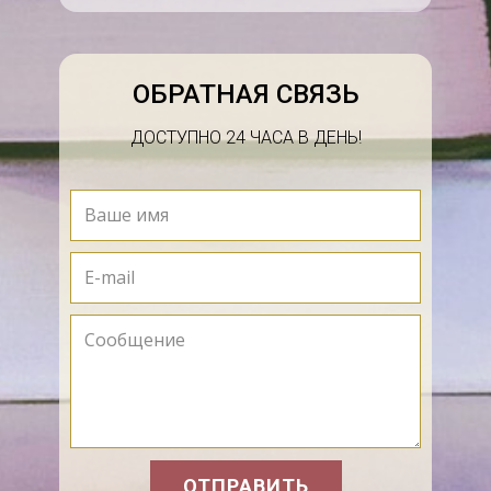
применением специализированного
оборудования, приспособлений и инструмента.
Технологический цикл – замкнутый цикл,
ОБРАТНАЯ СВЯЗЬ
который характеризуется выполнением всех
необходимых работ в одном производственном
ДОСТУПНО 24 ЧАСА В ДЕНЬ!
помещении, начиная от приемки ремонтного
фонда и оканчивая выдачей готовой
продукции.
Обеспечение участка сборки двигателей
запасными частями ведется через центральный
склад производственного объединения
«Новосибирскавторемонт». Узким местом
ремонта двигателей, в частности
восстановление коленчатых валов, является
низкий восстановительный ресурс. Это
обусловлено применением отсталой
ОТПРАВИТЬ
технологии, не отвечающей современным