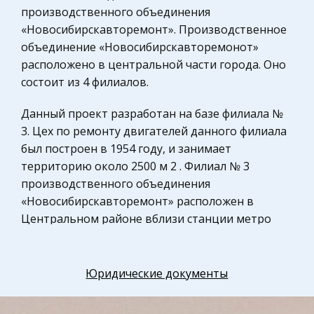
Конституционное (государственное) право
производственного объединения
зарубежных стран
«Новосибирскавторемонт». Производственное
Уголовное право
объединение «Новосибирскавторемонот»
расположено в центральной части города. Оно
Административное право
состоит из 4 филиалов.
Музыка
Физкультура и Спорт, Здоровье
Данный проект разработан на базе филиала №
3. Цех по ремонту двигателей данного филиала
Разное
был построен в 1954 году, и занимает
Математика
территорию около 2500 м 2 . Филиал № 3
Правоохранительные органы
производственного объединения
«Новосибирскавторемонт» расположен в
Космонавтика
Центральном районе вблизи станции метро
Налоговое право
«Красный проспект». Климат в районе
Промышленность и Производство
расположения цеха резко континентальный с
холодной зимой и жарким летом.
Юридические документы
Физкультура и Спорт
Теория систем управления
Продолжительность безморозного периода 100