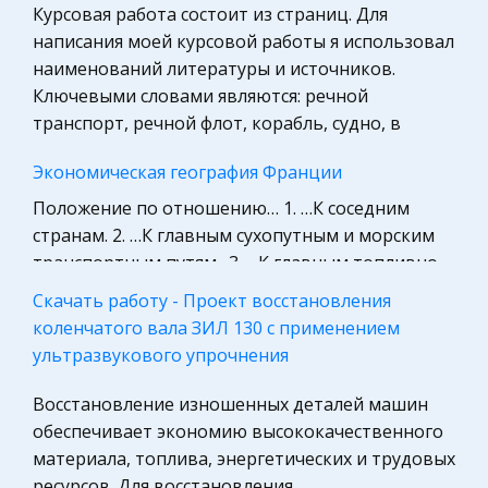
Компьютеры, Программирование
Курсовая работа состоит из страниц. Для
Педагогика
написания моей курсовой работы я использовал
наименований литературы и источников.
Маркетинг, товароведение, реклама
Ключевыми словами являются: речной
Право
транспорт, речной флот, корабль, судно, в
Политология, Политистория
Экономическая география Франции
Биология
Положение по отношению… 1. …К соседним
Международное частное право
странам. 2. …К главным сухопутным и морским
Гражданская оборона
транспортным путям . 3. …К главным топливно-
Трудовое право
сырьевым базам. 4. …К главным промышленным
Скачать работу - Проект восстановления
и сельскохозяйственным районам
Экскурсии и туризм
коленчатого вала ЗИЛ 130 с применением
ультразвукового упрочнения
Астрономия
Основные свойства исходных материалов и их
влияние на качество готовых изделий
Медицина
Восстановление изношенных деталей машин
Помимо природных свойств, исходные
обеспечивает экономию высококачественного
Государственное регулирование, Таможня,
материалы обладают свойствами,
материала, топлива, энергетических и трудовых
Налоги
приобретенными в процессе обработки.
ресурсов. Для восстановления