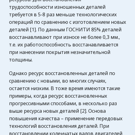
История государства и права зарубежных
Свойства материалов и готовых изделий по их
трудоспособности изношенных деталей
стран
природе делят на химические, физические,
требуется в 5-8 раз меньше технологических
Ценные бумаги
физико-хими
операций по сравнению с изготовлением новых
деталей [1]. По данным ГОСНИТИ 85% деталей
Культурология
Географические завоеватели
восстанавливают при износе не более 0,3 мм.,
Историческая личность
т.е. их работоспособность восстанавливается
Тетрадь с его записями после смерти Афанасия
Международные экономические и валютно-
при нанесении покрытия незначительной
Никитина передали в Москву, главному дьяку
кредитные отношения
толщины.
царя Ивана III , который рапорядился включить
Сельское хозяйство
эти записи в летопись. ' Хождение за три моря'
Однако ресурс восстановленных деталей по
Афанасия Никитина п
Уголовный процесс
сравнению с новыми, во многих случаях,
Охрана природы, Экология,
остается низким. В тоже время имеются такие
Особенности влияния переходного периода на
Природопользование
примеры, когда ресурс восстановленных
экономическое развитие стран Восточной
прогрессивными способами, в несколько раз
Европы
Экономическая теория, политэкономия,
выше ресурса новых деталей [2]. Основа
макроэкономика
Исследователи-экономисты выходят на
повышения качества – применение передовых
уровень осмысления самого феномена стран, в
Бухгалтерский учет
технологий восстановления деталей. При
экономике которых преобладает
Геология
восстановлении коленчатых валов двигателей