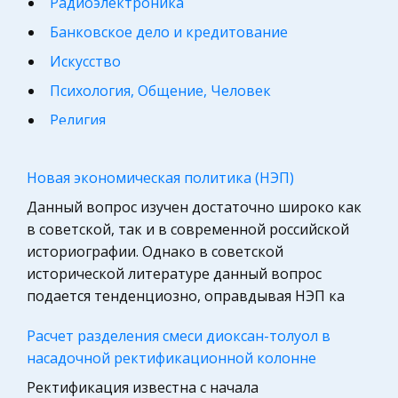
Радиоэлектроника
Банковское дело и кредитование
Искусство
Психология, Общение, Человек
Религия
Философия
Новая экономическая политика (НЭП)
Конституционное (государственное) право
России
Данный вопрос изучен достаточно широко как
в советской, так и в современной российской
Астрономия, Авиация, Космонавтика
историографии. Однако в советской
Программирование, Базы данных
исторической литературе данный вопрос
Микроэкономика, экономика предприятия,
подается тенденциозно, оправдывая НЭП ка
предпринимательство
Расчет разделения смеси диоксан-толуол в
География, Экономическая география
насадочной ректификационной колонне
Международное право
Ректификация известна с начала