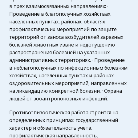
в трех взаимосвязанных направлениях: ·
Авиация
Моделирование систем радиосвязи и сетей
Проведение в благополучных хозяйствах,
радиовещания (для студентов специальности
Биржевое дело
населенных пунктах, районах, областях
«РРТ»)
Социология
профилактических мероприятий по защите
Введение Курс Моделирование систем
территорий от заноса возбудителей заразных
Гражданское право
радиосвязи и сетей радиовещания изучается
болезней животных извне и недопущению
Охрана правопорядка
студентами специальностей РРТ заочного
распространения болезней на указанных
обучения. Появление большого числа
Физика
административных территориях. · Проведение
квазиэлектронных и электронных систем
в неблагополучных по инфекционным болезням
Теория государства и права
коммуникац
хозяйствах, населенных пунктах и районах
Компьютерные сети
оздоровительных мероприятий, направленных
Классификация и ассортимент ковровых
Муниципальное право России
на ликвидацию конкретной болезни. · Охрана
изделий. Особенности производства ковровых
Химия
людей от зооантропонозных инфекций.
изделий
Архитектура
Ковровые изделия отличаются
Противоэпизоотическая работа строится на
исключительным разнообразием по своей
Нотариат
определенных принципах: государственный
художественной отделке, по декоративным
характер и обязательность учета,
Технология
свойствам, типам композиций и орнаментации,
профилактическая направленность,