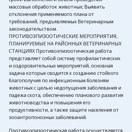
История государства и права зарубежных
получит оплату независимо от покупателя,
массовых обработок животных; Выявить
стран
потому что
отклонения применяемого плана от
Ценные бумаги
требований, предъявляемых Ветеринарным
Основные законы материалистической
законодательством.
Культурология
диалектики
ПРОТИВОЭПИЗООТИЧЕСКИЕ МЕРОПРИЯТИЯ,
Историческая личность
ПЛАНИРУЕМЫЕ НА РАЙОННЫХ ВЕТЕРИНАРНЫХ
Противоположными называют такие свойства
Международные экономические и валютно-
СТАНЦИЯХ Противоэпизоотическая работа
предметов (явлений, процессов), которые в
кредитные отношения
представляет собой систему профилактических
некоторой школе занимают 'предельные',
Сельское хозяйство
и оздоровительных мероприятий, основная
крайние места. Примеры противоположностей:
задача которых сводится к созданию стойкого
верх - низ, правое - левое, сухое
Уголовный процесс
благополучия по инфекционным болезням
Охрана природы, Экология,
Что я знаю о Великой Отечественной Войне
животных с целью недопущения заболевания и
Природопользование
падежа скота, обеспечению планового развития
Тегеранская конференция……………………………...8
Экономическая теория, политэкономия,
животноводства и повышения его
Наступление красной армии в 1944 – 1945
макроэкономика
продуктивности, а также защите населения от
г.г……………………………8 Окончание второй мировой
зооантропонозных заболеваний.
войны. Итоги войны………………………...9 Советский
Бухгалтерский учет
Союз после окончания второй мировой во
Геология
Противоэпизоотическая работа осуществляется