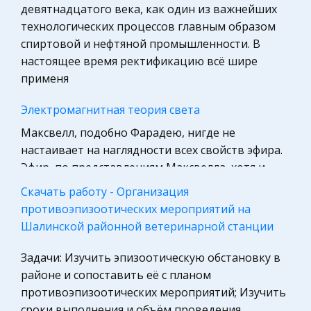
Компьютеры, Программирование
девятнадцатого века, как один из важнейших
Педагогика
технологических процессов главным образом
спиртовой и нефтяной промышленности. В
Маркетинг, товароведение, реклама
настоящее время ректификацию всё шире
Право
применя
Политология, Политистория
Электромагнитная теория света
Биология
Максвелл, подобно Фарадею, нигде не
Международное частное право
настаивает на наглядности всех свойств эфира.
Гражданская оборона
Эфир, по представлениям Максвелла, хотя и
Трудовое право
имееет некоторое сходство с обыкновенным
Скачать работу - Организация
веществом, но в то же время это все
Экскурсии и туризм
противоэпизоотических мероприятий на
Шалинской районной ветеринарной станции
Астрономия
Аккредитив
Медицина
Продавец со своей стороны может быть уверен,
Задачи: Изучить эпизоотическую обстановку в
что после отсылки товара и при
районе и сопоставить её с планом
Государственное регулирование, Таможня,
предоставлении всех документов в
противоэпизоотических мероприятий; Изучить
Налоги
соответствии с условиями аккредитива он
сроки выполнения и объём проведения