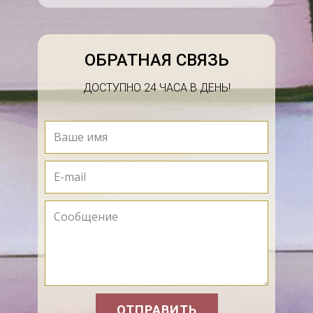
нормальное размещение и эксплуатация
животных.
ОБРАТНАЯ СВЯЗЬ
Плановый ветеринарный контроль за
здоровьем животных своевременное
ДОСТУПНО 24 ЧАСА В ДЕНЬ!
выделение, изоляция и лечение больных.
Регулярная очистка и дезинфекция помещений,
инвентаря, территории.
Своевременная уборка, обеззараживание и
утилизация навоза, трупов животных,
производственных и биологических отходов.
Регулярное проведение дератизации,
дезинсекции и дезинфекции.
Поддержание в надлежащем санитарном
состоянии пастбищ, скотопрогонных трасс и
ОТПРАВИТЬ