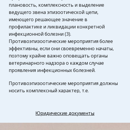
Конституционное (государственное) право
по материалам, по технике обработке и др.
плановость, комплексность и выделение
зарубежных стран
Коврово
ведущего звена эпизоотической цепи,
Уголовное право
имеющего решающее значение в
профилактике и ликвидации конкретной
Административное право
инфекционной болезни (3).
Музыка
Противоэпизоотические мероприятия более
Физкультура и Спорт, Здоровье
эффективны, если они своевременно начаты,
поэтому крайне важно оповещать органы
Разное
ветеринарного надзора о каждом случае
Математика
проявления инфекционных болезней.
Правоохранительные органы
Противоэпизоотические мероприятия должны
Космонавтика
носить комплексный характер, т.е.
Налоговое право
воздействовать на все звенья эпизоотической
Промышленность и Производство
цепи. Меры должны быть направлены на
изоляцию и обезвреживания источника
Юридические документы
Физкультура и Спорт
возбудителя инфекции, разрыв механизма
Теория систем управления
передачи возбудителя и повышение общей и