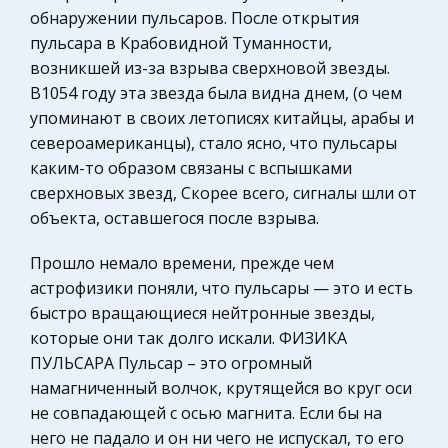
обнаружении пульсаров. После открытия
играют немаловажную роль в жизни каждой
Историческая личность
пульсара в Крабовидной Туманности,
страны. Одной из наиболее характерных
Международные экономические и валютно-
возникшей из-за взрыва сверхновой звезды.
особенностей развития современного общества
кредитные отношения
В1054 году эта звезда была видна днем, (о чем
является быстрый рост городов, непре
Сельское хозяйство
упоминают в своих летописях китайцы, арабы и
Мужество и героизм русских воинов в
североамериканцы), стало ясно, что пульсары
Уголовный процесс
Бородинском сражении, значение победы для
каким-то образом связаны с вспышками
Охрана природы, Экология,
укрепления мощи Российского государства
сверхновых звезд, Скорее всего, сигналы шли от
Природопользование
объекта, оставшегося после взрыва.
Россия спасла Европу от нашествия татаро-
Экономическая теория, политэкономия,
монголов. Она развеяла в прах честолюбивые
Прошло немало времени, прежде чем
макроэкономика
стремления Карла XII, разгромила Наполеона, к
астрофизики поняли, что пульсары — это и есть
ногам которого пала вся Западная Европа.
Бухгалтерский учет
быстро вращающиеся нейтронные звезды,
Мамаево побоище, Полтавское
Геология
которые они так долго искали. ФИЗИКА
ПУЛЬСАРА Пульсар – это огромный
Авиация
Международные расчетные единицы
намагниченный волчок, крутящейся во круг оси
Биржевое дело
Международные расчетные единицы служат
не совпадающей с осью магнита. Если бы на
связующим звеном между различными
Социология
него не падало и он ни чего не испускал, то его