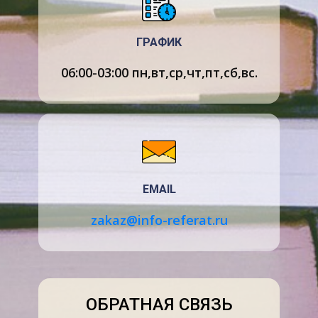
Только плотные и компактные объекты
(размером всего несколько десятков
ГРАФИК
километров) с мощным гравитационным полем
06:00-03:00 пн,вт,ср,чт,пт,сб,вс.
могут выдерживать такую скорость вращения,
не разлетаясь на куски из за центробежных сил
инерции.
Нейтронная звезда состоит из нейтронной
жидкости с примесью протонов и электронов.
«Ядерная жидкость», очень напоминающая
EMAIL
вещество из атомных ядер, в десять раз
плотнее обычной воды. Это огромное различие
zakaz@info-referat.ru
вполне объяснимо - ведь атомы состоят в
основном из пустого пространства, в котором
вокруг крошечного, но тяжёлого ядра порхают
легкие электроны. Ядро содержит почти всю
массу, так как протоны и нейтроны в 2 000 раз
ОБРАТНАЯ СВЯЗЬ