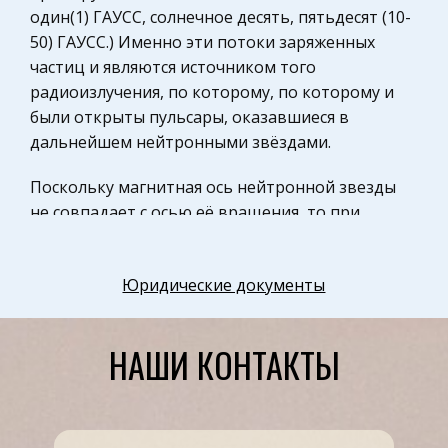
один(1) ГАУСС, солнечное десять, пятьдесят (10-
Музыка
50) ГАУСС.) Именно эти потоки заряженных
Физкультура и Спорт, Здоровье
частиц и являются источником того
Разное
радиоизлучения, по которому, по которому и
были открыты пульсары, оказавшиеся в
Математика
дальнейшем нейтронными звёздами.
Правоохранительные органы
Поскольку магнитная ось нейтронной звезды
Космонавтика
не совпадает с осью её вращения, то при
Налоговое право
вращении звезды поток радио волн
Промышленность и Производство
распространяется в космосе подобно лучу
Юридические документы
Физкультура и Спорт
проблескового маячка – лишь на миг прорезая
окружающую мглу. ВСЕСИЛЬНАЯ ГРАВИТАЦИЯ
Теория систем управления
Согласно современной теории эволюции
НАШИ КОНТАКТЫ
Законодательство и право
массивные звезды заканчивают свою жизнь
Здоровье
колоссальным взрывом, превращающим
большую их часть в расширяющуюся газовую
Экологическое право
туманность. В итоге от гиганта, во много раз