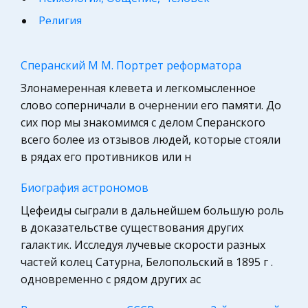
Религия
Философия
Сперанский М М. Портрет реформатора
Конституционное (государственное) право
России
Злонамеренная клевета и легкомысленное
слово соперничали в очернении его памяти. До
Астрономия, Авиация, Космонавтика
сих пор мы знакомимся с делом Сперанского
Программирование, Базы данных
всего более из отзывов людей, которые стояли
Микроэкономика, экономика предприятия,
в рядах его противников или н
предпринимательство
Биография астрономов
География, Экономическая география
Цефеиды сыграли в дальнейшем большую роль
Международное право
в доказательстве существования других
Компьютеры, Программирование
галактик. Исследуя лучевые скорости разных
Педагогика
частей колец Сатурна, Белопольский в 1895 г .
одновременно с рядом других ас
Маркетинг, товароведение, реклама
Право