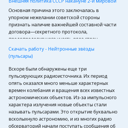
Внешняя политика СССР накануне 2-й мировой
Политология, Политистория
Основная причина этого заключалась в
упорном нежелании советской стороны
Биология
признать наличие важнейшей составной части
Международное частное право
договора—секретного протокола,
Гражданская оборона
предопределившего участь ряда стран
Трудовое право
Восточной Европы.
Скачать работу - Нейтронные звёзды
Экскурсии и туризм
(пульсары)
Концепции иерархической Вселенной по
Астрономия
Лапласу
Вскоре были обнаружены еще три
Медицина
Родился 23 марта 1749 в Бомон-ан-Ож
пульсирующих радиоисточника. Их период
(Нормандия). Учился в школе монашеского
опять оказался много меньше характерных
Государственное регулирование, Таможня,
ордена бенедиктинцев. В 1766 приехал в Париж.
времен колебания и вращения всех известных
Налоги
Занимался математикой, публиковался в
астрономических объектов. Из-за импульсного
История государства и права зарубежных
математическом журнале Ж.Лагранжа. В 17
характера излучения новые объекты стали
стран
называть пульсарами. Это открытие буквально
Ценные бумаги
Город и человек
всколыхнуло астрономию, и из многих радио
обсерваторий начали поступать сообщения об
Культурология
Действительно, урбанизация и заселенность