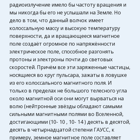
участниками мировых рынков. Без их
радиоизлучение имело бы частоту вращения и
Гражданское право
применения невозможно дальнейшее развитие
мы никогда бы его не услышали на Земле. Но
Охрана правопорядка
мировой кооперации и интеграции, укрепление
дело в том, что данный волчок имеет
внешне
Физика
колоссальную массу и высокую температуру
поверхности, да и вращающееся магнитное
Теория государства и права
Вклад Петра Великого в развитие
поле создаёт огромное по напряжённости
издательского дела и редактирования
Компьютерные сети
электрическое поле, способное разгонять
Определяющий вклад в развитие книжного
Муниципальное право России
протоны и электроны почти до световых
дела сделал Петр Великий. Бурно
Химия
скоростей. Причём все эти заряженные частицы,
развивающееся государство, выходившее в
носящиеся во круг пульсара, зажаты в ловушке
Архитектура
один ряд с такими сильными странами Европы,
из его колоссального магнитного поля. И
как Англия, Франция, Австрия, нуждается в нов
Нотариат
только в пределах не большого телесного угла
Технология
около магнитной оси они могут вырваться на
волю (нейтронные звёзды обладают самыми
Конституционное (государственное) право
сильными магнитными полями во Вселенной,
зарубежных стран
достигающими (10- 10 , 10- 14 ) десять в десятой,
Уголовное право
десять в четырнадцатой степени ГАУСС, к
Административное право
примеру, земное магнитное поле составляет