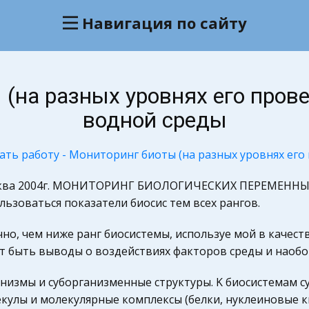
Навигация по сайту
(на разных уровнях его пров
водной среды
ать работу - Мониторинг биоты (на разных уровнях его
ква 2004г. МОНИТОРИНГ БИОЛОГИЧЕСКИХ ПЕРЕМЕННЫХ
льзоваться показатели биосис тем всех рангов.
но, чем ниже ранг биосистемы, используе мой в качест
т быть выводы о воздействиях факторов среды и наобо
низмы и суборганизменные структуры. K биосистемам с
кулы и молекулярные комплексы (белки, нуклеиновые ки