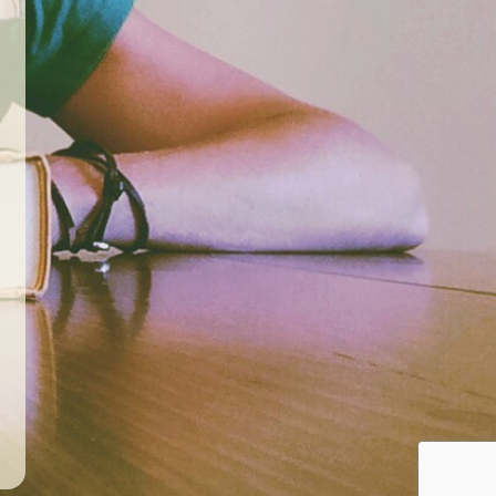
сте м , одни переменные становятся
других становится пре небрежительно
ожить схему уровней организации,
(табл. 1). Иерархия структуры
менная
Популяции
системы
Биоценотические комплексы
биоценозы
терный уровень иерархии структуры
к изолированному существованию и
шего и среднего уровней и основным
ос производство.