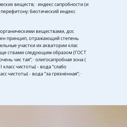
еских веществ; · индекс сапробности (и
 перефитону; биотический индекс
 органическими веществами, дос
жен принцип, отражающий степень
льные участки их акватории клас
еще ствами следующим образом (ГОСТ
 “очень чис тая”; · олигосапробная зона (
II класс чистоты) - вода “слабо
сс чистоты) - вода “за грязнённая”; ·
рсапробная зона (VI класс чистоты) -
ризующих состояние от дельных особей,
чески может быть бесконечное число.
есно связанных с важнейшими
 особей. K важнейшим показателям
я организма или группы организмов,
ла и некоторые другие.