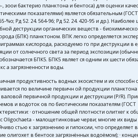
-, зоои бактерио планктона и бентоса) для оценки каче
тическими показателями) является обязательным (ГОСТ 17. 1
565-%о; Рд 52. 24. 564-96; Рд 52. 24. 420-95 и др.). Наиб
бной деструкции органических веществ - биохимическо
орода (БПК) планктоном. ВПК легко определяется эксп
играммах кислорода, расходуемо го при деструкции в 
яции от солнечного света за период экспозиции (обычн
обозначается БПК5. БПК5 являет ся одним их шести обяз
кс а загрязненности воды.
ичная продуктивность водных экосистем и их способн
ивается по величине первичн ой продукции планктона
 валовой первичной продукции и деструкции (Р/R). При
емов и водоток ов по биотическим показателям (ГОСТ 17
ктеристики: · отношение общей плотности олитхег к о
сс Oligochaeta - малощетинковые черви; многие их ви
йчиво стью к загрязнению и гипоксии, что определяет 
ие олигохет в бентосе загрязнённых водоёмом); · конц