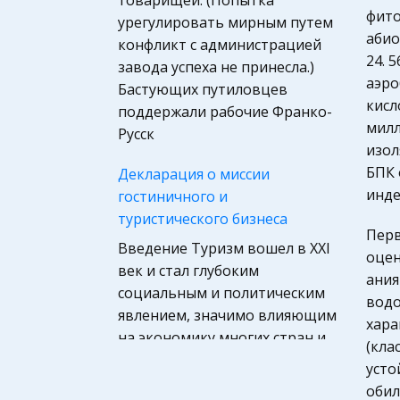
товарищей. (Попытка
России
фито
урегулировать мирным путем
абио
конфликт с администрацией
Астрономия, Авиация,
24. 
завода успеха не принесла.)
Космонавтика
аэро
Бастующих путиловцев
Программирование, Базы
кисл
поддержали рабочие Франко-
данных
милл
Русск
Микроэкономика,
изол
экономика предприятия,
БПК 
Декларация о миссии
предпринимательство
инде
гостиничного и
туристического бизнеса
География, Экономическая
Перв
география
Введение Туризм вошел в XXI
оцен
век и стал глубоким
Международное право
ания
социальным и политическим
водо
Компьютеры,
явлением, значимо влияющим
хара
Программирование
на экономику многих стран и
(кла
Педагогика
целых регионов. Туристские
усто
потоки на рубеже века
Маркетинг,
обил