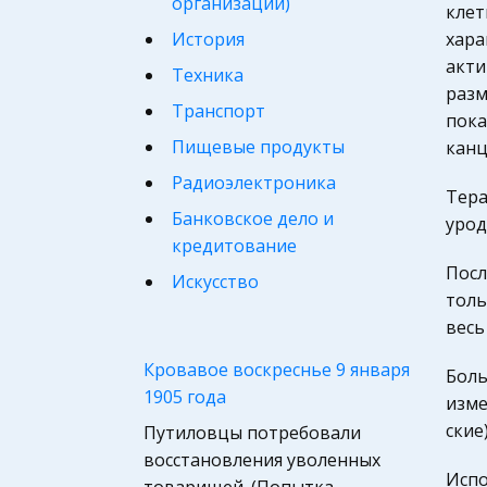
организации)
клет
История
хара
акти
Техника
разм
Транспорт
пока
Пищевые продукты
канц
Радиоэлектроника
Тера
Банковское дело и
урод
кредитование
Посл
Искусство
толь
Психология, Общение,
весь
Человек
Кровавое воскреснье 9 января
Боль
Религия
1905 года
изме
Философия
ские
Путиловцы потребовали
Конституционное
восстановления уволенных
(государственное) право
Испо