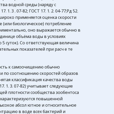
ства водной среды (наряду с
. 3 . 07-82; ГОСТ 17. 1. 2. 04-77;Рд 52.
олее широко применяется оценка скорости
е (или биологическое) потребление
ериментально, оно выражается обычно в
единице объёма воды в условиях
о 5 суток). Со ответствующая величина
ательных показателей при расч е те
 ость к самоочищению обычно
 и по соотношению скоростей образов
нятая классификация качества воды
. 1. 3. 07-82) учитывает следующие
бщей плотности сообщества зообентоса
ды характеризуются повышенной
высокое абсол ютное и относительное
ентрацию в воде всех бактерий и