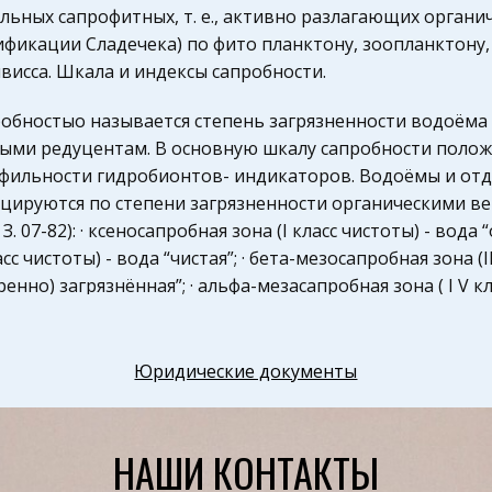
льных сапрофитных, т. е., активно разлагающих органич
фикации Сладечека) по фито планктону, зоопланктону,
висса. Шкала и индексы сапробности.
обностыо называется степень загрязненности водоёма
ыми редуцентам. B основную шкалу сапробности поло
фильности гидробионтов- индикаторов. Водоёмы и отде
цируются по степени загрязненности органическими в
. З. 07-82): · ксеносапробная зона (I класс чистоты) - вода
асс чистоты) - вода “чистая”; · бета-мезосапробная зона (I
ренно) загрязнённая”; · альфа-мезасапробная зона ( I V кла
сапробная зона (V класс чистоты) - вода “грязная”; · гипе
 “очень гряз ная”. Биологических переменных, характе
пы организмов, целых попуцляий и экосис тем, теорети
Юридические документы
реди них имеется относительно немного параметров, т
зателями состояния группы организмов или отдельных
сятся преж де всего, признаки предетального состояни
НАШИ КОНТАКТЫ
шение репродуктивных способ н остей, жизненного цик