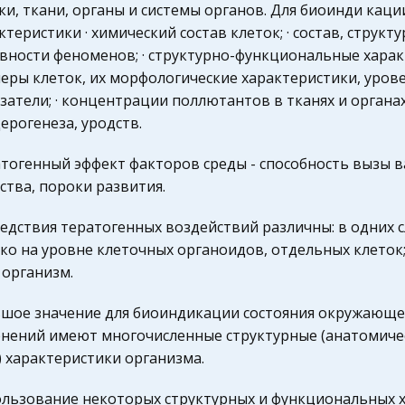
ки, ткани, органы и системы органов. Для биоинди ка
ктеристики · химический состав клеток; · состав, струк
вности феноменов; · структурно-функциональные характ
еры клеток, их морфологические характеристики, уровен
затели; · концентрации поллютантов в тканях и органах;
ерогенеза, уродств.
тогенный эффект факторов среды - способность вызы в
ства, пороки развития.
едствия тератогенных воздействий различны: в одних с
ко на уровне клеточных органоидов, отдельных клеток; 
 организм.
шое значение для биоиндикации состояния окружающе
нений имеют многочисленные структурные (анатомиче
) характеристики организма.
льзование некоторых структурных и функциональных х