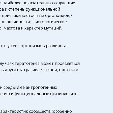
ции наиболее показательны следующие
тура и степень функциональной
еристики клеточн ых органоидов; ·
ь активности; · гистологические
 · частота и характер мутаций,
ать y тест-организмов различные
лу чаях тератогенез может проявляться
в других затрагивает ткани, орга ны и
й среды и её антропогенных
ские) и функциональные (физиологиче
арактеристик сообществ (особенно