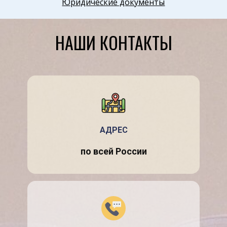
Юридические документы
Физкультура и Спорт, Здоровье
Разное
НАШИ КОНТАКТЫ
Математика
Правоохранительные органы
Космонавтика
Налоговое право
Промышленность и Производство
Физкультура и Спорт
АДРЕС
Теория систем управления
по всей России
Законодательство и право
Здоровье
Экологическое право
Таможенное право