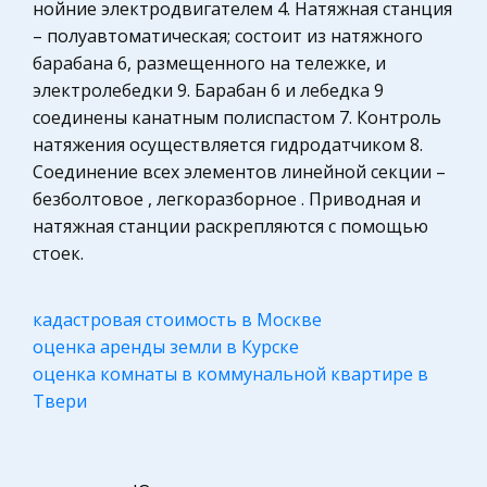
нойние электродвигателем 4. Натяжная станция
Охрана правопорядка
Издержки обмена были бы намного больше, а
– полуавтоматическая; состоит из натяжного
общественное богатство вследствие этого
Физика
барабана 6, размещенного на тележке, и
намного меньше, если бы не существовал
Теория государства и права
электролебедки 9. Барабан 6 и лебедка 9
соединены канатным полиспастом 7. Контроль
Технико-экономическое обоснование
Компьютерные сети
натяжения осуществляется гидродатчиком 8.
привлечения дополнительных средств на
Муниципальное право России
Соединение всех элементов линейной секции –
предприятиях рекреационной сферы
Химия
безболтовое , легкоразборное . Приводная и
Либерализация привела к беспрецедентному
натяжная станции раскрепляются с помощью
Архитектура
обесцениванию амортизационных отчислений
стоек.
и накоплений предприятий. Столь же
Нотариат
неблагоприятны перспективы привлечения
Технология
кадастровая стоимость в Москве
долгосрочных заемных средств. При неустойчив
Конституционное (государственное) право
оценка аренды земли в Курске
зарубежных стран
оценка комнаты в коммунальной квартире в
Твери
Уголовное право
Административное право
Музыка