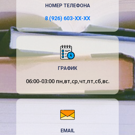
Компьютеры и периферийные устройства
НОМЕР ТЕЛЕФОНА
Металлургия
8 (926) 603-ХХ-ХХ
Страховое право
Семейное право
Уголовное и уголовно-исполнительное
право
Юридическая психология
Криминалистика и криминология
ГРАФИК
Москвоведение
06:00-03:00 пн,вт,ср,чт,пт,сб,вс.
Военная кафедра
EMAIL