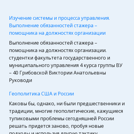
Философия
Изучение системы и процесса управления.
Конституционное (государственное) право
Выполнение обязанностей стажера –
России
помощника на должностях организации
Астрономия, Авиация, Космонавтика
Выполнение обязанностей стажера –
Программирование, Базы данных
помощника на должностях организации.
Микроэкономика, экономика предприятия,
студентки факультета государственного и
предпринимательство
муниципального управления 4 курса группы ВУ
– 40 Грибовской Виктории Анатольевны
География, Экономическая география
Руководи
Международное право
Компьютеры, Программирование
Геополитика США и России
Педагогика
Каковы бы, однако, ни были предшественники и
традиции, многие геополитические, кажущиеся
Маркетинг, товароведение, реклама
тупиковыми проблемы сегодняшней России
Право
решать придется заново, пробуя новые
Политология, Политистория
подходы и используя другую тактику.