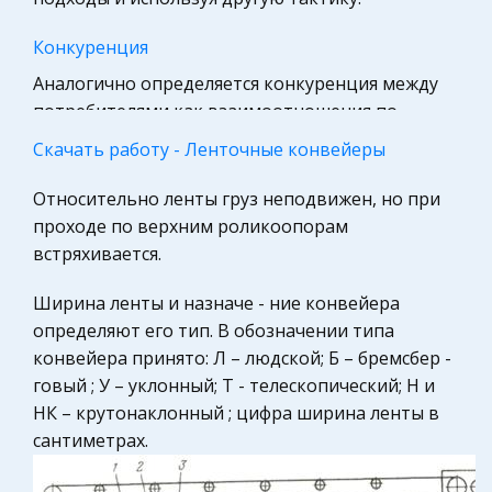
Биология
Конкуренция
Международное частное право
Аналогично определяется конкуренция между
Гражданская оборона
потребителями как взаимоотношения по
Трудовое право
поводу формирования цен и объема спроса на
Скачать работу - Ленточные конвейеры
рынке. Стимулом , побуждающим человека к
Экскурсии и туризм
конкурентной борьбе , является стрем
Относительно ленты груз неподвижен, но при
Астрономия
проходе по верхним роликоопорам
Автоматизация парокотельной установки
Медицина
встряхивается.
Подбор приборов Автоматизация – это
Государственное регулирование, Таможня,
Ширина ленты и назначе - ние конвейера
внедрение в производство технических
Налоги
определяют его тип. В обозначении типа
средств, которые управляют процессами без
История государства и права зарубежных
конвейера принято: Л – людской; Б – бремсбер -
непосредственного участия человека.
стран
говый ; У – уклонный; Т - телескопический; Н и
Автоматизация приводит к улучшению
Ценные бумаги
НК – крутонаклонный ; цифра ширина ленты в
показателей э
сантиметрах.
Культурология
Сравнительная характеристика инструментов
Историческая личность