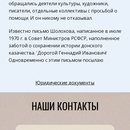
обращались деятели культуры, художники,
Музыка
писатели, отдельные коллективы с просьбой о
Физкультура и Спорт, Здоровье
помощи. И он никому не отказывал.
Разное
Известно письмо Шолохова, написанное в июле
Математика
1970 г. в Совет Министров РСФСР, наполненное
Правоохранительные органы
заботой о сохранении истории донского
казачества. 'Дорогой Геннадий Иванович!
Космонавтика
Одновременно с этим письмом посылаю
Налоговое право
письмо Л.И. Брежневу, в котором прошу
Промышленность и Производство
Политбюро ЦК КПСС рассмотреть вопрос о
возможности как-то отметить наступающее в
Юридические документы
Физкультура и Спорт
этом году 400-летие Донского казачества. В
Теория систем управления
обращении к Вам мне хотелось бы несколько
НАШИ КОНТАКТЫ
Законодательство и право
подробней обосновать свое предложение,
продиктованное единственным желанием не
Здоровье
уронить достоинства Державы Российской,
Экологическое право
создать все необходимое, чтобы вырвать