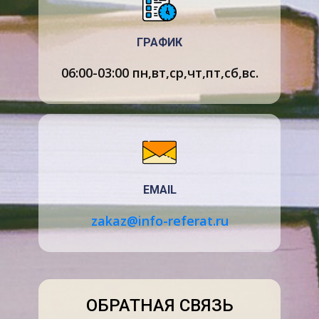
вопреки нашему пренебрежению к памятникам
родной страны.
ГРАФИК
Почему бы Вам, Геннадий Иванович, не послать
06:00-03:00 пн,вт,ср,чт,пт,сб,вс.
в Старочеркасск авторитетную комиссию
историков, которая установила бы, какие
объекты и ценности нуждаются в реставрации
и сохранности. Ведь украинцы сделали же нечто
подобное в бывшей Запорожской Сечи, а мы,
выходит, лыком шиты? Очень прошу Вас лично
обратить внимание на далекую частицу РСФСР.
EMAIL
Ведь Вы же не только председатель Совмина,
но еще и русский человек.
zakaz@info-referat.ru
Обнимаю Вас и желаю Вам всего самого
доброго. Ст.
Вешенская . 19.6.70 г.
ОБРАТНАЯ СВЯЗЬ