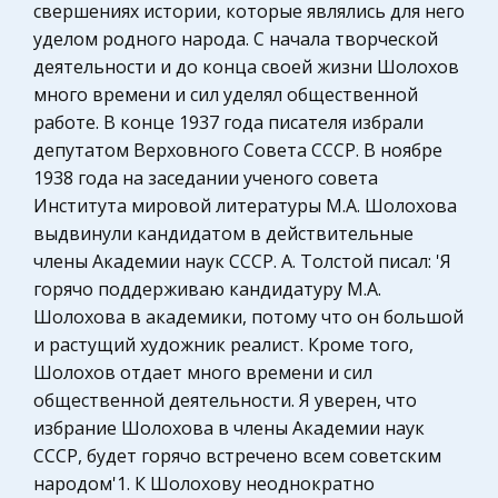
новой виртуальной реальности являются ее
свершениях истории, которые являлись для него
Гражданское право
глобальность и интерактивность. Интернет не
уделом родного народа. С начала творческой
Охрана правопорядка
признает условностей государственного
деятельности и до конца своей жизни Шолохов
суверенитета, форм политического участия
Физика
много времени и сил уделял общественной
работе. В конце 1937 года писателя избрали
Теория государства и права
Технология ремонта автомобилей
депутатом Верховного Совета СССР. В ноябре
Компьютерные сети
Особенно сильно развивается коррозия в
1938 года на заседании ученого совета
труднодоступных для очистки местах, где
Муниципальное право России
Института мировой литературы М.А. Шолохова
периодически попадающая в них влага
выдвинули кандидатом в действительные
Химия
сохраняется длительное время, и, в связи с
члены Академии наук СССР. А. Толстой писал: 'Я
Архитектура
повышением температуры окружающей среды,
горячо поддерживаю кандидатуру М.А.
п
Нотариат
Шолохова в академики, потому что он большой
и растущий художник реалист. Кроме того,
Технология
Шолохов отдает много времени и сил
Конституционное (государственное) право
общественной деятельности. Я уверен, что
зарубежных стран
избрание Шолохова в члены Академии наук
Уголовное право
СССР, будет горячо встречено всем советским
народом'1. К Шолохову неоднократно
Административное право