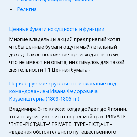
Религия
Философия
Ценные бумаги их сущность и функции
Конституционное (государственное) право
России
Многие владельцы акций предприятий хотят
чтобы ценные бумаги ощутимый легальный
Астрономия, Авиация, Космонавтика
доход. Такое положение происходит потому,
Программирование, Базы данных
что не имеют ни опыта, ни стимулов для такой
Микроэкономика, экономика предприятия,
деятельности 1.1 Ценная бумага -
предпринимательство
Первое русское кругосветное плавание под
География, Экономическая география
командованием Ивана Федоровича
Международное право
Крузенштерна (1803-1806 гг.)
Компьютеры, Программирование
Владимира 3-го класса; когда дойдет до Японии,
Педагогика
то и получит уже чин генерал-майора». PRIVATE
'TYPE=PICT;ALT=' PRIVATE 'TYPE=PICT;ALT='
Маркетинг, товароведение, реклама
«ведения обстоятельного путешественного
Право