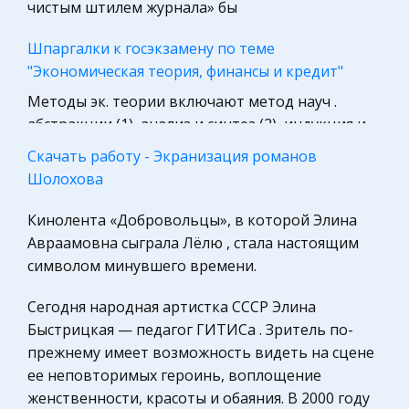
чистым штилем журнала» бы
Политология, Политистория
Шпаргалки к госэкзамену по теме
Биология
"Экономическая теория, финансы и кредит"
Международное частное право
Методы эк. теории включают метод науч .
Гражданская оборона
абстракции (1), анализ и синтез (2), индукция и
Трудовое право
дедукция (3), единство историч . и логич .
Скачать работу - Экранизация романов
подходов (4), кач . и колич . анализ (5),
Экскурсии и туризм
Шолохова
системный подход (6). (1) М
Астрономия
Кинолента «Добровольцы», в которой Элина
Институт гражданства Российской Федерации
Медицина
Авраамовна сыграла Лёлю , стала настоящим
Распад СССР, необходимость формирования
символом минувшего времени.
Государственное регулирование, Таможня,
нового гражданства в России, затрагивающего
Налоги
Сегодня народная артистка СССР Элина
судьбу миллионов людей, стали предметом
История государства и права зарубежных
Быстрицкая — педагог ГИТИСа . Зритель по-
интереса и обсуждения широкой
стран
прежнему имеет возможность видеть на сцене
общественности страны. Существенно возрос
Ценные бумаги
ее неповторимых героинь, воплощение
инт
женственности, красоты и обаяния. В 2000 году
Культурология