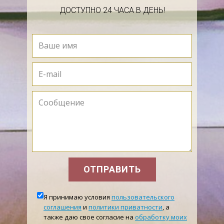
Михаил Шолохов (8, 351 - 352). Первую
ДОСТУПНО 24 ЧАСА В ДЕНЬ!
экранизацию кинофильма 'Тихий Дон' по
роману М.А. Шолохова пытались не пустить к
зрителям. 'Приговор был такой: 'казачий
адюльтер', 'любование бытом казачества' и
еще все в этом же запретном духе. Его
создателей - режиссеров - прочь из
профессионального киносоюза : исключили!
Шолохова не обошло - пошел нехороший
слух…'2. О чем слух и как писатель ответил на
него есть ответ в письме к Цесарской: 'Что
касается 'Тихого Дона' и того что я, будто бы
способствовал или радовался его запрещению, -
ОТПРАВИТЬ
чушь! До таких вершин 'дипломатии' я еще не
дошел.
Я принимаю условия
пользовательского
Разумеется, приеду и, разумеется, буду делать
соглашения
и
политики приватности
, а
также даю свое согласие на
обработку моих
от меня все зависящее и возможное, чтобы