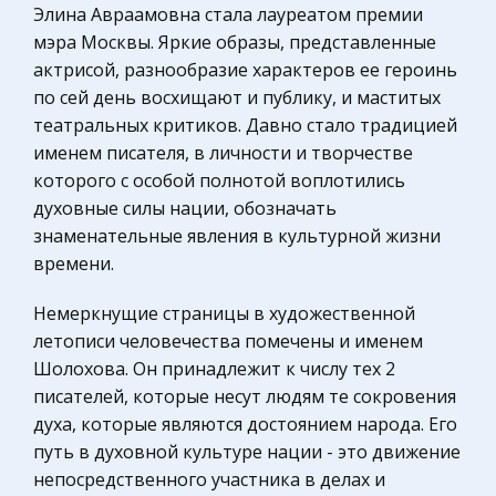
Товарная биржа и биржевая торговля
Элина Авраамовна стала лауреатом премии
Историческая личность
мэра Москвы. Яркие образы, представленные
Товарная биржа может иметь филиалы и другие
Международные экономические и валютно-
актрисой, разнообразие характеров ее героинь
обособленные подразделения, учреждаемые в
кредитные отношения
по сей день восхищают и публику, и маститых
соответствии с законодательством. Сфера
театральных критиков. Давно стало традицией
Сельское хозяйство
деятельности товарной биржи Биржа вправе
именем писателя, в личности и творчестве
осуществлять деятельность, непоср
Уголовный процесс
которого с особой полнотой воплотились
Охрана природы, Экология,
духовные силы нации, обозначать
Исполнительная власть субъектов РФ (на
Природопользование
знаменательные явления в культурной жизни
примере Оренбургской области)
времени.
Экономическая теория, политэкономия,
Исполнительная власть, олицетворяемая
макроэкономика
Президентом и Правительством, по своей
Немеркнущие страницы в художественной
природе является вторичной ветвью власти. Ее
Бухгалтерский учет
летописи человечества помечены и именем
главное предназначение – исполнение законов,
Геология
Шолохова. Он принадлежит к числу тех 2
их реализация. Но в распоряжении
писателей, которые несут людям те сокровения
Авиация
духа, которые являются достоянием народа. Его
Интернет и политика в современном мире
Биржевое дело
путь в духовной культуре нации - это движение
Важнейшими качественными признаками
Социология
непосредственного участника в делах и