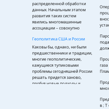
распределенной обработки
Астрономия, Авиация,
Опер
данных. Начальным этапом
Космонавтика
проц
развития таких систем
Программирование, Базы
внос
явились многомашинные
данных
уста
ассоциации – совокупно
Микроэкономика,
Паро
экономика предприятия,
Геополитика США и России
пода
предпринимательство
Каковы бы, однако, ни были
долж
География, Экономическая
предшественники и традиции,
география
многие геополитические,
Проц
кажущиеся тупиковыми
газа
Международное право
проблемы сегодняшней России
Плам
Компьютеры,
решать придется заново,
Программирование
Прод
пробуя новые подходы и
множ
Педагогика
используя другую тактику.
Маркетинг,
Пред
Инфляция и
товароведение, реклама
в ; Т
антиинфляционная политика