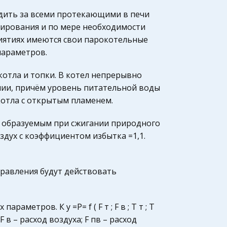
едить за всеми протекающими в печи
лирования и по мере необходимости
иятиях имеются свои парокотельные
параметров.
котла и топки. В котел непрерывно
нии, причём уровень питательной воды
котла с открытым пламенем.
, образуемым при сжигании природного
оздух с коэффициентом избытка =1,1.
правления будут действовать
метров. К у =Р= f ( F т ; F в ; Т т ; Т
; F в – расход воздуха; F пв – расход