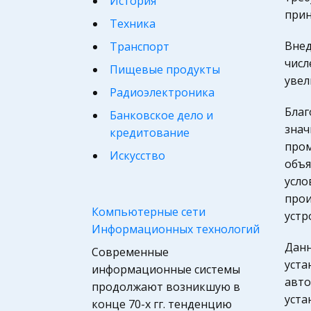
История
прин
Техника
Внед
Транспорт
числ
Пищевые продукты
увел
Радиоэлектроника
Благ
Банковское дело и
знач
кредитование
пром
Искусство
объя
Психология, Общение,
усло
Человек
прои
Компьютерные сети
устр
Религия
Информационных технологий
Философия
Данн
Современные
Конституционное
уста
информационные системы
(государственное) право
авто
продолжают возникшую в
России
уста
конце 70-х гг. тенденцию