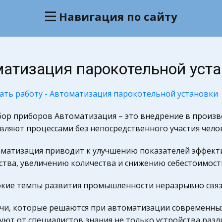
Навигация по сайту
атизация парокотельной уст
ать работу - Автоматизация парокотельной установки
ор приборов Автоматизация – это внедрение в произво
вляют процессами без непосредственного участия чело
матизация приводит к улучшению показателей эффект
ства, увеличению количества и снижению себестоимос
кие темпы развития промышленности неразрывно связ
чи, которые решаются при автоматизации современных
уют от специалистов знания не только устройства разл