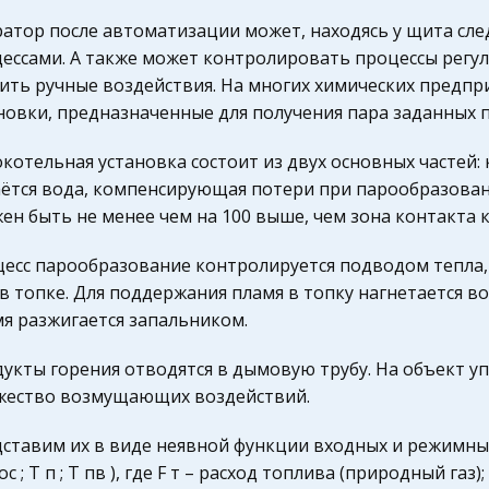
атор после автоматизации может, находясь у щита сл
ессами. А также может контролировать процессы регу
ить ручные воздействия. На многих химических предпр
новки, предназначенные для получения пара заданных 
котельная установка состоит из двух основных частей: 
ётся вода, компенсирующая потери при парообразова
ен быть не менее чем на 100 выше, чем зона контакта 
есс парообразование контролируется подводом тепла
 в топке. Для поддержания пламя в топку нагнетается в
я разжигается запальником.
укты горения отводятся в дымовую трубу. На объект у
ество возмущающих воздействий.
ставим их в виде неявной функции входных и режимных пара
 ос ; Т п ; Т пв ), где F т – расход топлива (природный газ)