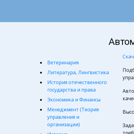
Автом
Скач
Ветеринария
Подб
Литература, Лингвистика
упра
История отечественного
государства и права
Авто
каче
Экономика и Финансы
Менеджмент (Теория
Высо
управления и
организации)
Зада
треб